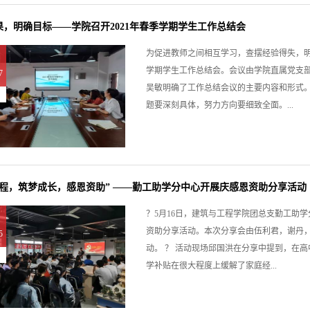
果，明确目标——学院召开2021年春季学期学生工作总结会
为促进教师之间相互学习，查摆经验得失，明确
学期学生工作总结会。会议由学院直属党支
7
吴敏明确了工作总结会议的主要内容和形式
题要深刻具体，努力方向要细致全面。...
征程，筑梦成长，感恩资助” ——勤工助学分中心开展庆感恩资助分享活动
？5月16日，建筑与工程学院团总支勤工助学
资助分享活动。本次分享会由伍利君，谢丹
5
动。 ？ 活动现场邱国洪在分享中提到，在
学补贴在很大程度上缓解了家庭经...