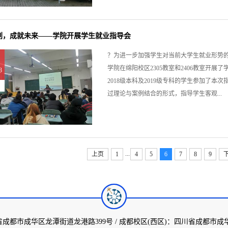
划，成就未来——学院开展学生就业指导会
？为进一步加强学生对当前大学生就业形势的
学院在绵阳校区2305教室和2406教室开
3
2018级本科及2019级专科的学生参加了
过理论与案例结合的形式，指导学生客观...
...
上页
1
4
5
6
7
8
9
省成都市成华区龙潭街道龙港路399号 / 成都校区(西区)：四川省成都市成