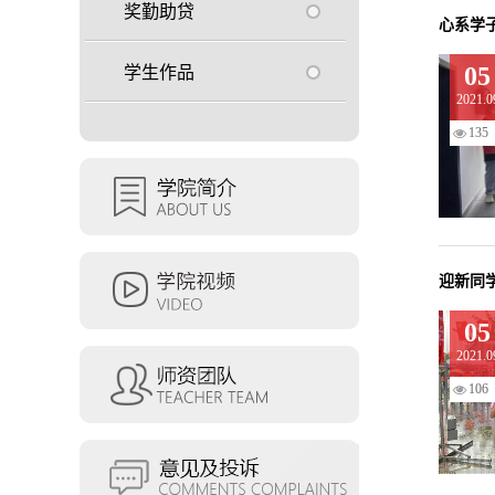
奖勤助贷
心系学
05
学生作品
2021.0
135
迎新同学
05
2021.0
106