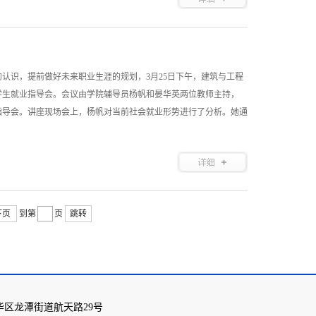
认识，提前做好未来职业生涯的规划，3月25日下午，建筑与工程
展了学生就业指导会。会议由学院辅导员杨帆和晏华英两位教师主持，
本次指导会。讲座现场会上，杨帆对当前社会就业形势进行了分析。她通
下页
到第
页
跳转
华区龙潭街道航天路29号