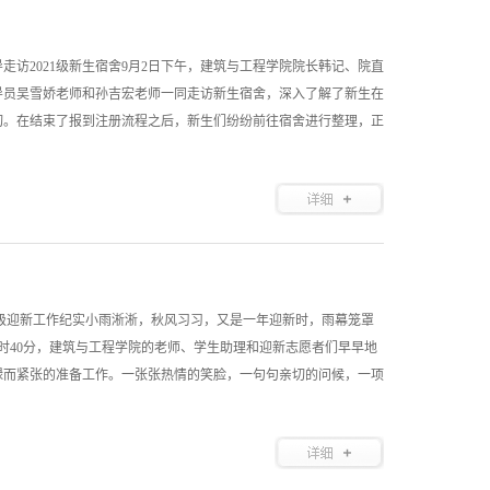
走访2021级新生宿舍9月2日下午，建筑与工程学院院长韩记、院直
辅导员吴雪娇老师和孙吉宏老师一同走访新生宿舍，深入了解了新生在
切。在结束了报到注册流程之后，新生们纷纷前往宿舍进行整理，正
21级迎新工作纪实小雨淅淅，秋风习习，又是一年迎新时，雨幕笼罩
7时40分，建筑与工程学院的老师、学生助理和迎新志愿者们早早地
忙碌而紧张的准备工作。一张张热情的笑脸，一句句亲切的问候，一项