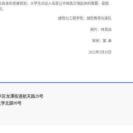
后自身的发展规划。大学生应征入伍是让中国真正强起来的需要、是国
划
。
建筑与工程学院：国防教育先锋队
图片：林真燚
审核：粟
秦
2022
年
5
月
16
日
华区龙潭街道航天路29号
学北路99号