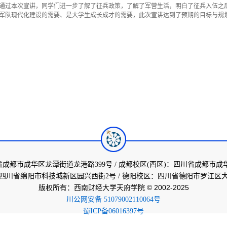
通过本次宣讲，同学们进一步了解了征兵政策，了解了军营生活，明白了征兵入伍之
军队现代化建设的需要、是大学生成长成才的需要，此次宣讲
达到了预期的目标与规
省成都市成华区龙潭街道龙港路399号 / 成都校区(西区)：四川省成都市成
四川省绵阳市科技城新区园兴西街2号 / 德阳校区：四川省德阳市罗江区大
版权所有：西南财经大学天府学院 © 2002-2025
川公网安备 51079002110064号
蜀ICP备06016397号