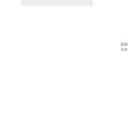
役部
名应