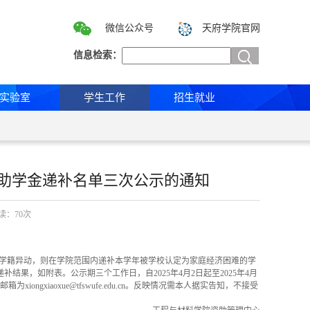
微信公众号
天府学院官网
信息检索：
实验室
学生工作
招生就业
家助学金递补名单三次公示的通知
阅读：
70
次
学籍异动，则在学院范围内递补本学年被学校认定为家庭经济困难的学
递补结果，如附表。公示期三个工作日，自
202
5
年
4
月
2
日起至
202
5
年
4
月
邮箱为
xiongxiaoxue@tfswufe.edu.cn
。反映情况需本人据实告知，不接受